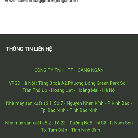
Email: sales.hnbag@thongtingia.com
THÔNG TIN LIÊN HỆ
CÔNG TY TNHH TT HOÀNG NGÂN
VPGD Hà Nội : Tầng 3 toà A2 Phương Đông Green Park Số 1
Trần Thủ Độ - Hoàng Liệt - Hoàng Mai - Hà Nội
Nhà máy sản xuất số 1: Số 7 - Nguyễn Nhân Kính - P. Kinh Bắc -
Tp. Bắc Ninh - Tỉnh Bắc Ninh
Nhà máy sản xuất số 2 : Tổ 23 - Đường Ngô Thì Sỹ - P. Nam Sơn
- Tp. Tam Điệp - Tỉnh Ninh Bình