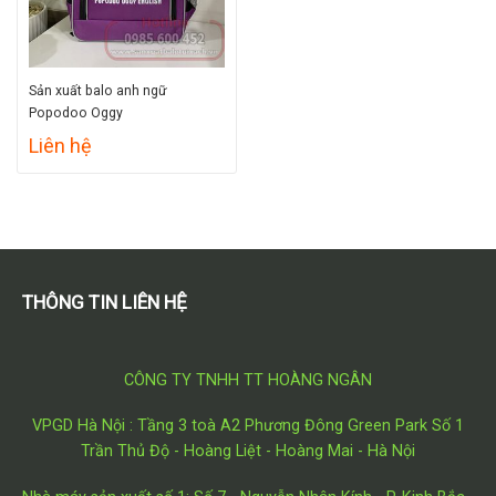
Sản xuất balo anh ngữ
Popodoo Oggy
Liên hệ
THÔNG TIN LIÊN HỆ
CÔNG TY TNHH TT HOÀNG NGÂN
VPGD Hà Nội : Tầng 3 toà A2 Phương Đông Green Park Số 1
Trần Thủ Độ - Hoàng Liệt - Hoàng Mai - Hà Nội