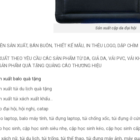
Sản xuất cặp da đại hội
ÊN SẢN XUẤT, BÁN BUÔN, THIẾT KẾ MẪU, IN THÊU LOGO, DẬP CHÌM
XUẤT THEO YÊU CẦU CÁC SẢN PHẨM TỪ DA, GIẢ DA, VẢI PVC, VẢI K
SẢN PHẨM QUÀ TẶNG QUẢNG CÁO THƯƠNG HIỆU
n xuất balo quà tặng
n xuất túi du lịch quà tặng
n xuất túi xách xuất khẩu…
p đại hội, hội nghị, catap
lo laptop, balo máy tính, túi đựng laptop, túi chống xốc, túi đựng ở c
p học sinh, cặp học sinh siêu nhẹ, cặp học sinh kéo, cặp học sinh cấp
i xách nữ, túi du lịch, túi trống, túi thể thao, túi đựng máy ảnh, máy q