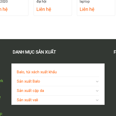
 2020
đại hội
laptop
n hệ
Liên hệ
Liên hệ
DANH MỤC SẢN XUẤT
Balo, túi xách xuất khẩu
rk
Sản xuất Balo
i
Sản xuất cặp da
.
Sản xuất vali
P.