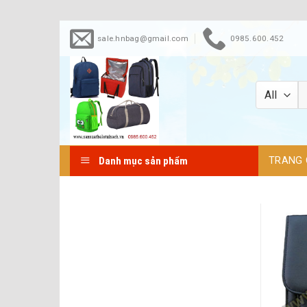
Skip
sale.hnbag@gmail.com
0985.600.452
to
content
TRANG 
Danh mục sản phẩm