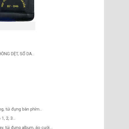
HÔNG DỆT, SỔ DA…
ứng, túi đựng bàn phím…
 1, 2, 3…
uay, túi đựng album, áo cưới….