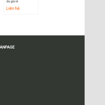
da giá rẻ
Liên hệ
FANPAGE