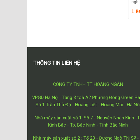
nghị
Liê
THÔNG TIN LIÊN HỆ
CÔNG TY TNHH TT HOÀNG NGÂN
VPGD Hà Nội : Tầng 3 toà A2 Phương Đông Green Pa
Số 1 Trần Thủ Độ - Hoàng Liệt - Hoàng Mai - Hà Nộ
Nhà máy sản xuất số 1: Số 7 - Nguyễn Nhân Kính - P
Kinh Bắc - Tp. Bắc Ninh - Tỉnh Bắc Ninh
Nhà máy sản xuất số 2 : Tổ 23 - Đường Ngô Thì Sỹ - 