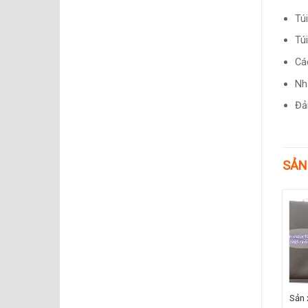
Tú
Tú
Cá
Nh
Đả
SẢN
Sản 