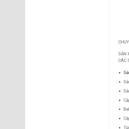
CHUY
SẢN 
CÁC 
Sả
Sả
Sả
Cặ
Ba
Cặ
Tú