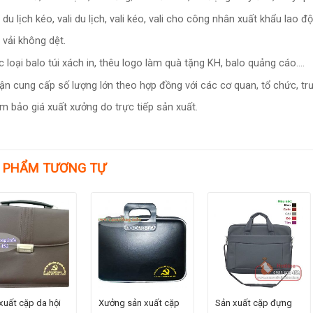
i du lịch kéo, vali du lịch, vali kéo, vali cho công nhân xuất khẩu lao 
i vải không dệt.
c loại balo túi xách in, thêu logo làm quà tặng KH, balo quảng cáo….
ận cung cấp số lượng lớn theo hợp đồng với các cơ quan, tổ chức, t
m bảo giá xuất xưởng do trực tiếp sản xuất.
 PHẨM TƯƠNG TỰ
xuất cặp da hội
Xưởng sản xuất cặp
Sản xuất cặp đựng