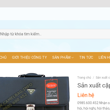
CHỦ
GIỚI THIỆU CÔNG TY
SẢN PHẨM
TIN TỨC
LIÊN H
Trang chủ
/
Sản xuất 
Sản xuất cặp
Liên hệ
0985.600.452 Nhận sản
hội, hội nghị, hội th