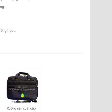
động…
rường học…
Xưởng sản xuất cặp