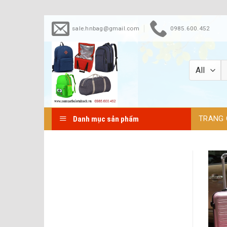
Skip
sale.hnbag@gmail.com
0985.600.452
to
content
TRANG 
Danh mục sản phẩm