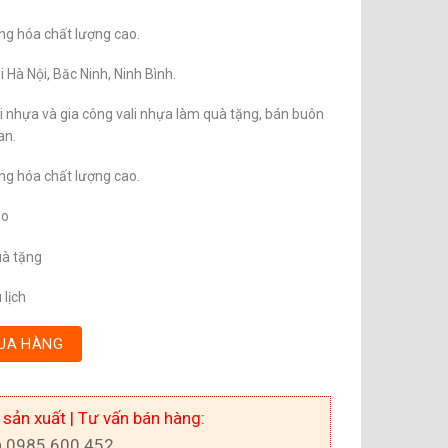
àng hóa chất lượng cao.
i Hà Nội, Băc Ninh, Ninh Bình.
li nhựa và gia công vali nhựa làm quà tặng, bán buôn
an.
àng hóa chất lượng cao.
éo
uà tặng
 lịch
UA HÀNG
 sản xuất | Tư vấn bán hàng:
a 0985.600.452