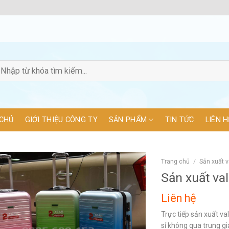
CHỦ
GIỚI THIỆU CÔNG TY
SẢN PHẨM
TIN TỨC
LIÊN H
Trang chủ
/
Sản xuất v
Sản xuất val
Liên hệ
Trực tiếp sản xuất va
sỉ không qua trung gi