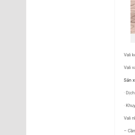
Vali
ké
Vali
vả
Sản x
· Dịc
· Khu
Vali 
– Cần