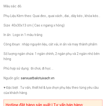
Màu sắc: đỏ.
Phụ Liệu Kèm theo:
Quai đeo., quai xách , đai , dây kéo , khóa kéo…
Size
:40x30x13 cm ( Cao x ngang x hông)
In ấn
: Logo in 1 màu trắng
Công Đoạn :
nhập nguyên liệu, cắt vải, in ấn và may thành phẩm
Số lượng ngăn chứa
: 1 ngăn chính, 2 ngăn phụ và 2 ngăn nhỏ bên
hông
Phù hợp sử dụng :
Đi chơi, đi học …
Nguốn gốc
:
sanxuatbalotuixach.vn
♥ Đặc biệt :
Tư vấn, thiết kế & lựa chọn phụ liệu theo từng yêu cầu
của khách hàng.
Hotline đặt hàng sản xuất | Tư vấn bán hàng: