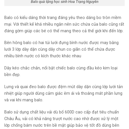
Balo quà tặng học sinh Hoa Trạng Nguyên
Balo có kiểu dáng thời trang đáng yêu theo dáng bo tròn mềm
mại. Với thiết kế khá nhiều ngăn nên sức chứa của balo cũng rất
đáng gờm giúp các bé có thể mang theo cả thế giới khi đến lớp.
Bên hông balo có hai túi lưới đựng bình nước được may bằng
lưới 3 lớp dày dặn cùng dây chun co giãn có thể chứa được
nhiều bình nước có kích thước khác nhau
Dây kéo chắc chắn, nổi bật chiếc balo cùng đầu kéo kim loại
bền đẹp.
Lưng và quai đeo balo được đệm mút dày dặn cùng lớp lưới tản
nhiệt giúp người dùng cảm giác êm ái và thoáng mát phần lưng
và vai khi mang balo.
Balo sử dụng chất liệu vải dù bố 600D cao cấp đạt tiêu chuẩn
Châu Âu, vải có khả năng trượt nước cao nhờ được xử lý một
lớp chống bám nước trên bề mặt giúp bảo vệ tốt đồ dùng bên