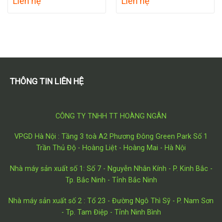
Liên hệ
Liên hệ
THÔNG TIN LIÊN HỆ
CÔNG TY TNHH TT HOÀNG NGÂN
VPGD Hà Nội : Tầng 3 toà A2 Phương Đông Green Park Số 1
Trần Thủ Độ - Hoàng Liệt - Hoàng Mai - Hà Nội
Nhà máy sản xuất số 1: Số 7 - Nguyễn Nhân Kính - P. Kinh Bắc -
Tp. Bắc Ninh - Tỉnh Bắc Ninh
Nhà máy sản xuất số 2 : Tổ 23 - Đường Ngô Thì Sỹ - P. Nam Sơn
- Tp. Tam Điệp - Tỉnh Ninh Bình