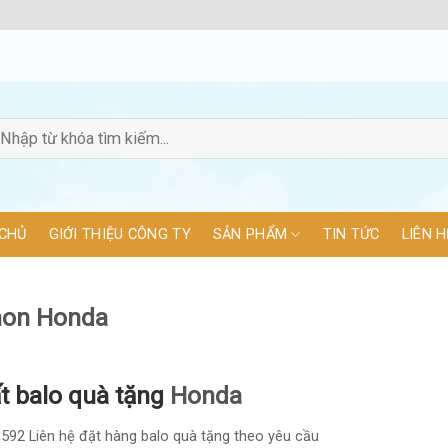
CHỦ
GIỚI THIỆU CÔNG TY
SẢN PHẨM
TIN TỨC
LIÊN H
non Honda
t balo quà tặng
Honda
92 Liên hệ đặt hàng balo quà tặng theo yêu cầu