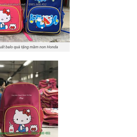
uất balo quà tặng mầm non Honda