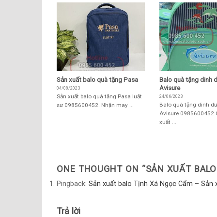
Sản xuất balo quà tặng Pasa
Balo quà tặng dinh
Avisure
04/08/2023
Sản xuất balo quà tặng Pasa luật
24/06/2023
Balo quà tặng dinh d
sư 0985600452. Nhận may ...
Avisure 0985600452 
xuất ...
ONE THOUGHT ON “
SẢN XUẤT BAL
Pingback:
Sản xuất balo Tịnh Xá Ngọc Cẩm – Sản xu
Trả lời