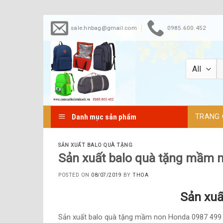
Skip
sale.hnbag@gmail.com
0985.600.452
to
content
TRANG 
Danh mục sản phẩm
SẢN XUẤT BALO QUÀ TẶNG
Sản xuất balo quà tặng mầm 
POSTED ON
08/07/2019
BY
THOA
Sản xuấ
Sản xuất balo quà tặng mầm non Honda 0987 499 5