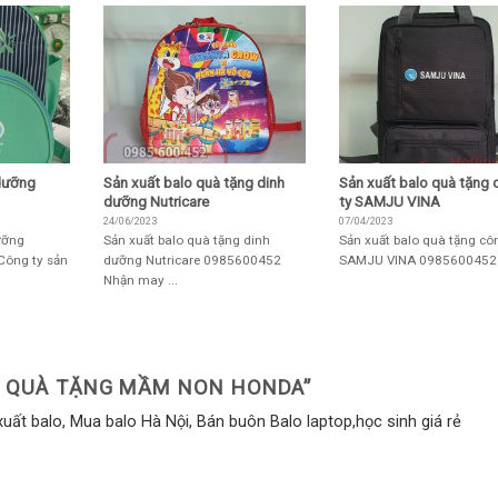
 dưỡng
Sản xuất balo quà tặng dinh
Sản xuất balo quà tặng 
dưỡng Nutricare
ty SAMJU VINA
24/06/2023
07/04/2023
ưỡng
Sản xuất balo quà tặng dinh
Sản xuất balo quà tặng cô
Công ty sản
dưỡng Nutricare 0985600452
SAMJU VINA 0985600452 Li
Nhận may ...
O QUÀ TẶNG MẦM NON HONDA
”
ất balo, Mua balo Hà Nội, Bán buôn Balo laptop,học sinh giá rẻ