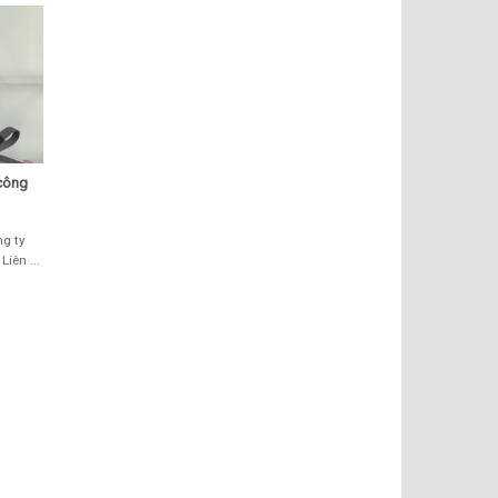
công
ng ty
ên ...