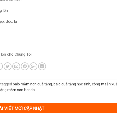
g lớn
p, độc, lạ
 lớn cho Chúng Tôi
 tagged
balo mầm non quà tặng
,
balo quà tặng học sinh
,
công ty sản xuấ
 tặng mầm non Honda
.
ÀI VIẾT MỚI CẬP NHẬT